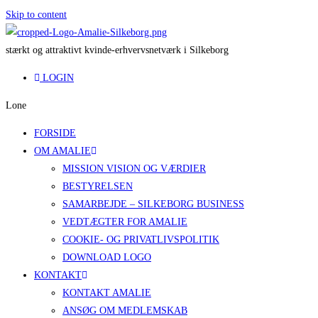
Skip to content
s
t
æ
r
k
t
o
g
a
t
t
r
a
k
t
i
v
t
k
v
i
n
d
e
-
e
r
h
v
e
r
v
s
n
e
t
v
æ
r
k
i
S
i
l
k
e
b
o
r
g
LOGIN
Lone
FORSIDE
OM AMALIE
MISSION VISION OG VÆRDIER
BESTYRELSEN
SAMARBEJDE – SILKEBORG BUSINESS
VEDTÆGTER FOR AMALIE
COOKIE- OG PRIVATLIVSPOLITIK
DOWNLOAD LOGO
KONTAKT
KONTAKT AMALIE
ANSØG OM MEDLEMSKAB