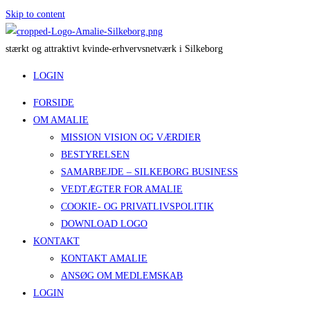
Skip to content
s
t
æ
r
k
t
o
g
a
t
t
r
a
k
t
i
v
t
k
v
i
n
d
e
-
e
r
h
v
e
r
v
s
n
e
t
v
æ
r
k
i
S
i
l
k
e
b
o
r
g
LOGIN
FORSIDE
OM AMALIE
MISSION VISION OG VÆRDIER
BESTYRELSEN
SAMARBEJDE – SILKEBORG BUSINESS
VEDTÆGTER FOR AMALIE
COOKIE- OG PRIVATLIVSPOLITIK
DOWNLOAD LOGO
KONTAKT
KONTAKT AMALIE
ANSØG OM MEDLEMSKAB
LOGIN