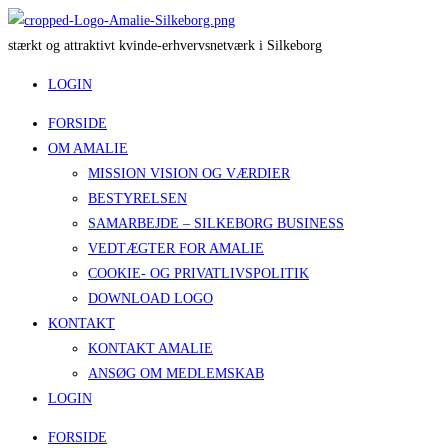
Skip
to
s
t
æ
r
k
t
o
g
a
t
t
r
a
k
t
i
v
t
k
v
i
n
d
e
-
e
r
h
v
e
r
v
s
n
e
t
v
æ
r
k
i
S
i
l
k
e
b
o
r
g
content
LOGIN
FORSIDE
OM AMALIE
MISSION VISION OG VÆRDIER
BESTYRELSEN
SAMARBEJDE – SILKEBORG BUSINESS
VEDTÆGTER FOR AMALIE
COOKIE- OG PRIVATLIVSPOLITIK
DOWNLOAD LOGO
KONTAKT
KONTAKT AMALIE
ANSØG OM MEDLEMSKAB
LOGIN
FORSIDE