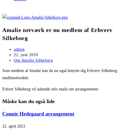
Amalie netværk er nu medlem af Erhverv
Silkeborg
Post
admin
author:
Post
22. juni 2019
published:
Post
Om Amalie Silkeborg
category:
Som medlem af Amalie kan du nu også benytte dig Erhverv Silkeborg
medlemsfordele.
Erhver Silkeborg vil udsende info mails om arrangementer
Måske kan du også lide
Connie Hedegaard arrangement
22. april 2021