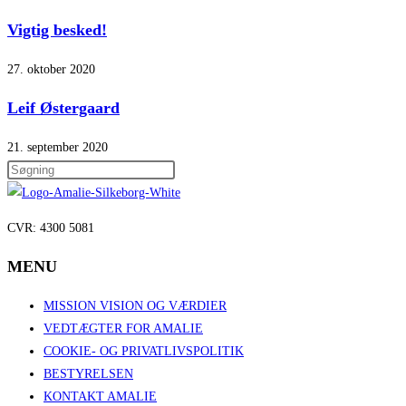
Vigtig besked!
27. oktober 2020
Leif Østergaard
21. september 2020
Press
Escape
to
CVR: 4300 5081
close
the
MENU
search
panel.
MISSION VISION OG VÆRDIER
VEDTÆGTER FOR AMALIE
COOKIE- OG PRIVATLIVSPOLITIK
BESTYRELSEN
KONTAKT AMALIE