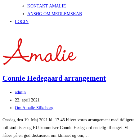
KONTAKT AMALIE
ANSØG OM MEDLEMSKAB
LOGIN
Connie Hedegaard arrangement
Post
admin
author:
Post
22. april 2021
published:
Post
Om Amalie Silkeborg
category:
Onsdag den 19. Maj 2021 kl. 17.45 bliver vores arrangement med tidligere
miljøminister og EU-kommisær Connie Hedegaard endelig til noget. Vi
håber på en god diskussion om klimaet og om,…