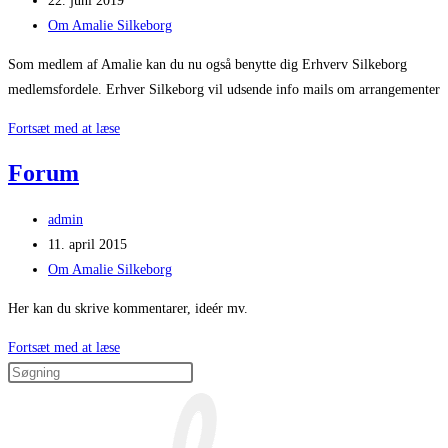
22. juni 2019
published:
Post
Om Amalie Silkeborg
category:
Som medlem af Amalie kan du nu også benytte dig Erhverv Silkeborg
medlemsfordele. Erhver Silkeborg vil udsende info mails om arrangementer
Amalie
Fortsæt med at læse
netværk
Forum
er
nu
Post
admin
medlem
author:
Post
11. april 2015
af
published:
Post
Om Amalie Silkeborg
Erhverv
category:
Silkeborg
Her kan du skrive kommentarer, ideér mv.
Forum
Fortsæt med at læse
Press
Escape
to
close