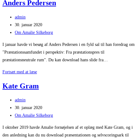
Anders Pedersen
Post
admin
author:
Post
30. januar 2020
published:
Post
Om Amalie Silkeborg
category:
I januar havde vi besøg af Anders Pedersen i en fyld sal til han foredrag om
"Præstationssamfundet i perspektiv: Fra præstationspres til
præstationsneutrale rum". Du kan download hans slide fra…
Anders
Fortsæt med at læse
Pedersen
Kate Gram
Post
admin
author:
Post
30. januar 2020
published:
Post
Om Amalie Silkeborg
category:
I oktober 2019 havde Amalie fornøjelsen af et oplæg med Kate Gram, og i
den anledning kan du nu download præsentationen og selvscoringsark til