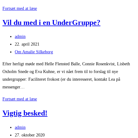
Connie
Fortsæt med at læse
Hedegaard
Vil du med i en UnderGruppe?
arrangement
Post
admin
author:
Post
22. april 2021
published:
Post
Om Amalie Silkeborg
category:
Efter herligt møde med Helle Flensted Balle, Connie Rosenkvist, Lisbeth
Oxholm Snede og Eva Kuhne, er vi nået frem til to forslag til nye
undergrupper: Faciliteret frokost (er du interesseret, kontakt Lea på
messenger…
Vil
Fortsæt med at læse
du
Vigtig besked!
med
i
Post
admin
en
author:
Post
27. oktober 2020
UnderGruppe?