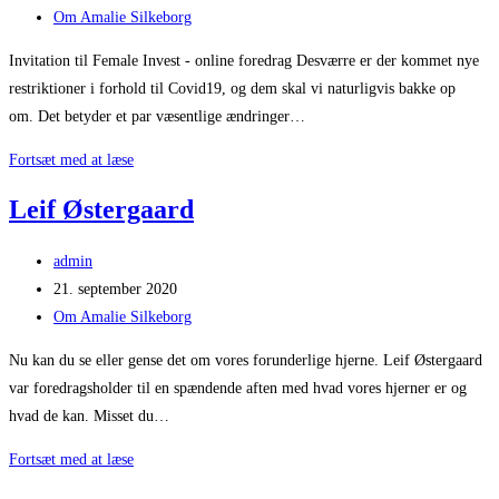
published:
Post
Om Amalie Silkeborg
category:
Invitation til Female Invest - online foredrag Desværre er der kommet nye
restriktioner i forhold til Covid19, og dem skal vi naturligvis bakke op
om. Det betyder et par væsentlige ændringer…
Vigtig
Fortsæt med at læse
besked!
Leif Østergaard
Post
admin
author:
Post
21. september 2020
published:
Post
Om Amalie Silkeborg
category:
Nu kan du se eller gense det om vores forunderlige hjerne. Leif Østergaard
var foredragsholder til en spændende aften med hvad vores hjerner er og
hvad de kan. Misset du…
Leif
Fortsæt med at læse
Østergaard