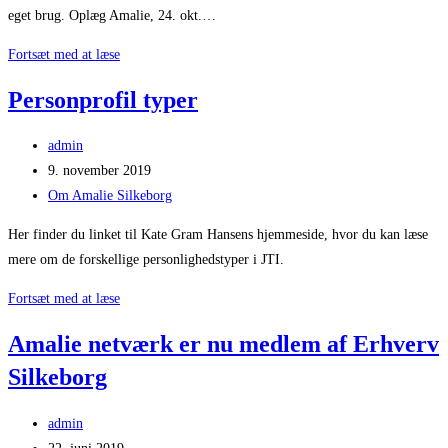
eget brug. Oplæg Amalie, 24. okt.…
Kate
Fortsæt med at læse
Gram
Personprofil typer
Post
admin
author:
Post
9. november 2019
published:
Post
Om Amalie Silkeborg
category:
Her finder du linket til Kate Gram Hansens hjemmeside, hvor du kan læse
mere om de forskellige personlighedstyper i JTI.
Personprofil
Fortsæt med at læse
typer
Amalie netværk er nu medlem af Erhverv
Silkeborg
Post
admin
author:
Post