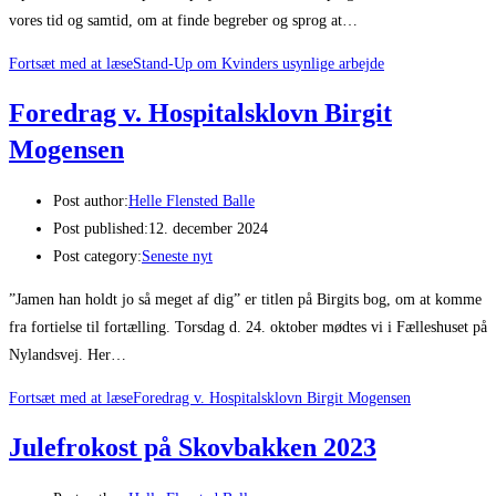
vores tid og samtid, om at finde begreber og sprog at…
Fortsæt med at læse
Stand-Up om Kvinders usynlige arbejde
Foredrag v. Hospitalsklovn Birgit
Mogensen
Post author:
Helle Flensted Balle
Post published:
12. december 2024
Post category:
Seneste nyt
”Jamen han holdt jo så meget af dig” er titlen på Birgits bog, om at komme
fra fortielse til fortælling. Torsdag d. 24. oktober mødtes vi i Fælleshuset på
Nylandsvej. Her…
Fortsæt med at læse
Foredrag v. Hospitalsklovn Birgit Mogensen
Julefrokost på Skovbakken 2023