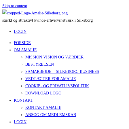
Skip to content
s
t
æ
r
k
t
o
g
a
t
t
r
a
k
t
i
v
t
k
v
i
n
d
e
-
e
r
h
v
e
r
v
s
n
e
t
v
æ
r
k
i
S
i
l
k
e
b
o
r
g
LOGIN
FORSIDE
OM AMALIE
MISSION VISION OG VÆRDIER
BESTYRELSEN
SAMARBEJDE – SILKEBORG BUSINESS
VEDTÆGTER FOR AMALIE
COOKIE- OG PRIVATLIVSPOLITIK
DOWNLOAD LOGO
KONTAKT
KONTAKT AMALIE
ANSØG OM MEDLEMSKAB
LOGIN