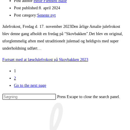
Post author:
Helle Flensted Balle
Post published:
8. april 2024
Post category:
Seneste nyt
Julefrokost, Fredag d. 17. november 2023Den årlige Amalie julefrokost
blev denne gang afholdt en fredag på “Skovbakken”.Det blev en original,
uforglemmelig aften med utraditionelt julemad og heldigvis med super
underholdning udført…
Fortsæt med at læse
Julefrokost på Skovbakken 2023
1
2
Go to the next page
Press Escape to close the search panel.